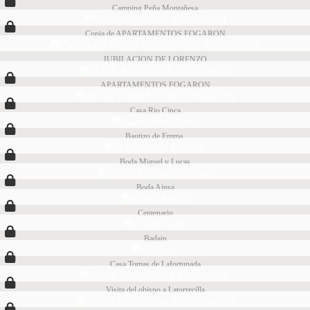
Camping Peña Montañesa
Copia de APARTAMENTOS FOGARON
JUBILACION DE LORENZO
APARTAMENTOS FOGARON
Casa Rio Cinca
Bautizo de Emma.
Boda Miguel y Lucas
Boda Ainsa
Centenario
Badain
Casa Tomas de Lafortunada
Visita del obispo a Latorrecilla